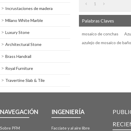
1
Incrustaciones de madera
Milano White Marble
Palabras Claves
Luxury Stone
mosaico de conchas
Azu
azulejo de mosaico de bañ
Architectural Stone
Brass Handrail
Royal Furniture
Travertine Slab & Tile
NAVEGACIÓN
INGENIERÍA
PUBLI
RECIE
Sobre PFM
Facciate y al aire libre