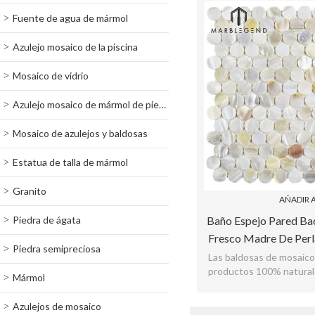
Fuente de agua de mármol
Azulejo mosaico de la piscina
Mosaico de vidrio
Azulejo mosaico de mármol de piedra
Mosaico de azulejos y baldosas
Estatua de talla de mármol
Granito
AÑADIR A
Piedra de ágata
Baño Espejo Pared Ba
Fresco Madre De Perl
Piedra semipreciosa
Las baldosas de mosaico
productos 100% natural
Mármol
de la concha natural, por 
c
Azulejos de mosaico