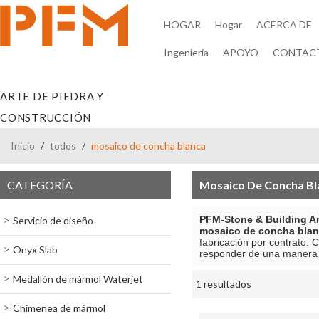
HOGAR
Hogar
ACERCA DE
Ingeniería
APOYO
CONTAC
ARTE DE PIEDRA Y
CONSTRUCCIÓN
Inicio
/
todos
/
mosaico de concha blanca
CATEGORÍA
Mosaico De Concha Bl
PFM-Stone & Building Ar
Servicio de diseño
mosaico de concha bla
fabricación por contrato.
Onyx Slab
responder de una manera 
Medallón de mármol Waterjet
1 resultados
escaparate
Chimenea de mármol