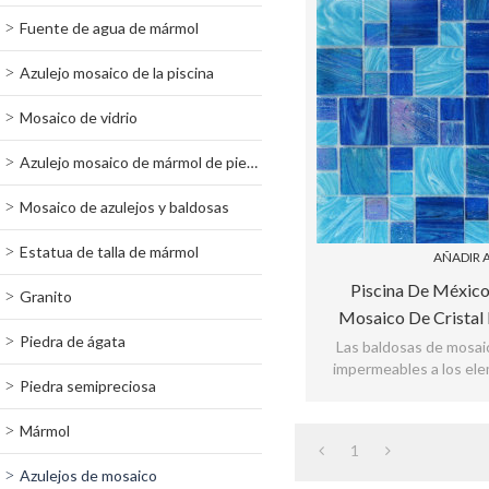
Fuente de agua de mármol
Azulejo mosaico de la piscina
Mosaico de vidrio
Azulejo mosaico de mármol de piedra
Mosaico de azulejos y baldosas
Estatua de talla de mármol
AÑADIR A
Piscina De México
Granito
Mosaico De Cristal
Piedra de ágata
Claro Piscina
Las baldosas de mosaic
impermeables a los ele
Piedra semipreciosa
tanto para uso interior co
que
Mármol
1
Azulejos de mosaico