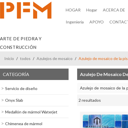
HOGAR
Hogar
ACERCA DE
Ingeniería
APOYO
CONTAC
ARTE DE PIEDRA Y
CONSTRUCCIÓN
Inicio
/
todos
/
Azulejos de mosaico
/
Azulejo de mosaico de la pis
CATEGORÍA
Azulejo De Mosaico De
Azulejo de mosaico de la 
Servicio de diseño
Onyx Slab
2 resultados
escaparate
Medallón de mármol Waterjet
Chimenea de mármol