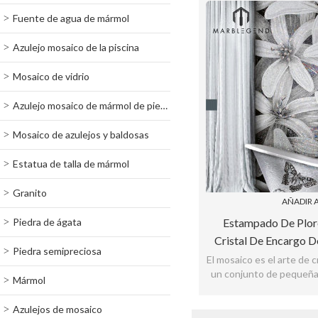
Fuente de agua de mármol
Azulejo mosaico de la piscina
Mosaico de vidrio
Azulejo mosaico de mármol de piedra
Mosaico de azulejos y baldosas
Estatua de talla de mármol
Granito
AÑADIR A
Piedra de ágata
Estampado De Plor
Cristal De Encargo D
Piedra semipreciosa
Arte Del Cuarto De Ba
El mosaico es el arte de 
un conjunto de pequeñas
La Pared Interi
Mármol
de color, piedra u ot
Azulejos de mosaico