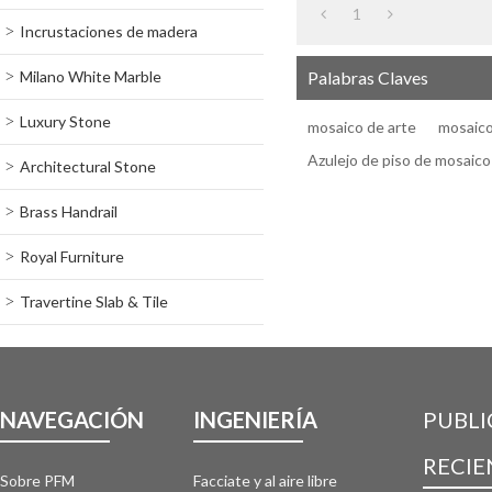
1
Incrustaciones de madera
Milano White Marble
Palabras Claves
Luxury Stone
mosaico de arte
mosaico
Azulejo de piso de mosaico
Architectural Stone
Brass Handrail
Royal Furniture
Travertine Slab & Tile
NAVEGACIÓN
INGENIERÍA
PUBLI
RECIE
Sobre PFM
Facciate y al aire libre