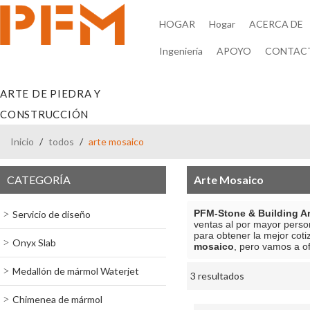
HOGAR
Hogar
ACERCA DE
Ingeniería
APOYO
CONTAC
ARTE DE PIEDRA Y
CONSTRUCCIÓN
Inicio
/
todos
/
arte mosaico
CATEGORÍA
Arte Mosaico
PFM-Stone & Building Ar
Servicio de diseño
ventas al por mayor perso
para obtener la mejor cot
Onyx Slab
mosaico
, pero vamos a of
Medallón de mármol Waterjet
3 resultados
escaparate
Chimenea de mármol