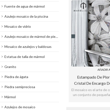
Fuente de agua de mármol
Azulejo mosaico de la piscina
Mosaico de vidrio
Azulejo mosaico de mármol de piedra
Mosaico de azulejos y baldosas
Estatua de talla de mármol
Granito
AÑADIR A
Piedra de ágata
Estampado De Plor
Cristal De Encargo D
Piedra semipreciosa
Arte Del Cuarto De Ba
El mosaico es el arte de 
un conjunto de pequeñas
La Pared Interi
Mármol
de color, piedra u ot
Azulejos de mosaico