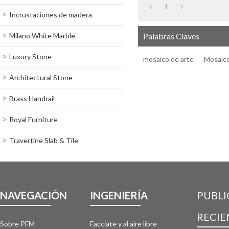
1
Incrustaciones de madera
Milano White Marble
Palabras Claves
Luxury Stone
mosaico de arte
Mosaico
Architectural Stone
Brass Handrail
Royal Furniture
Travertine Slab & Tile
NAVEGACIÓN
INGENIERÍA
PUBLI
RECIE
Sobre PFM
Facciate y al aire libre