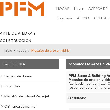
HOGAR
Hogar
ACERCA DE
Ingeniería
APOYO
CONTAC
ARTE DE PIEDRA Y
CONSTRUCCIÓN
Inicio
/
todos
/
Mosaico de arte en vidrio
CATEGORÍA
Mosaico De Arte En Vi
PFM-Stone & Building Ar
Servicio de diseño
Mosaico de arte en vidri
fabricación por contrato.
Onyx Slab
responder de una manera 
Medallón de mármol Waterjet
1 resultados
escaparate
Chimenea de mármol