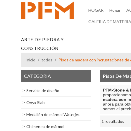
HOGAR
Hogar
A
GALERIA DE MATERIA
ARTE DE PIEDRA Y
CONSTRUCCIÓN
Inicio
/
todos
/
Pisos de madera con incrustaciones de 
CATEGORÍA
Pisos De Ma
PFM-Stone & B
Servicio de diseño
proporcionamo
madera con in
Onyx Slab
ahora para obt
somos el prec
Medallón de mármol Waterjet
1 resultados
escaparate
Chimenea de mármol