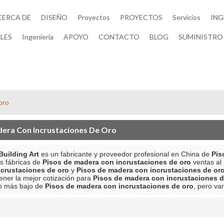
CERCA DE
DISEÑO
Proyectos
PROYECTOS
Servicios
ING
LES
Ingeniería
APOYO
CONTACTO
BLOG
SUMINISTRO 
oro
dera Con Incrustaciones De Oro
uilding Art
es un fabricante y proveedor profesional en China de
Pis
s fábricas de
Pisos de madera con incrustaciones de oro
ventas al
crustaciones de oro
y
Pisos de madera con incrustaciones de or
ener la mejor cotización para
Pisos de madera con incrustaciones d
io más bajo de
Pisos de madera con incrustaciones de oro
, pero va
lista