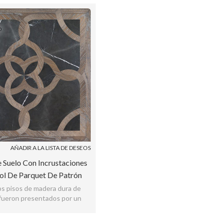
AÑADIR A LA LISTA DE DESEOS
 Suelo Con Incrustaciones
l De Parquet De Patrón
Clásico
s pisos de madera dura de
fueron presentados por un
allón e involucran el proceso
de la artesan