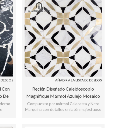
E DESEOS
AÑADIR A LA LISTA DE DESEOS
l Con
Recién Diseñado Caleidoscopio
o De
Magnifique Mármol Azulejo Mosaico
e
De Chorro De Agua
oderno
Compuesto por mármol Calacatta y Nero
ue
Marquina con detalles en latón majestuoso
o.