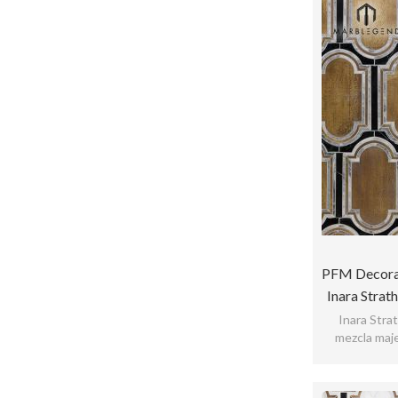
PFM Decorac
Inara Stra
De Chor
Inara Str
mezcla maje