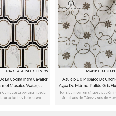
AÑADIR A LA LISTA DE DESEOS
AÑADIR A LA LISTA D
e La Cocina Inara Cavalier
Azulejo De Mosaico De Chorr
rmol Mosaico Waterjet
Agua De Mármol Pulido Gris Flo
Azulejo
Helada Para Decoración De P
ier Compuesta por una mezcla
Icy Bloom con un sinuoso patrón fl
lacatta, latón y jade negro
mármol gris de Túnez y gris de Ate
medio de un fondo