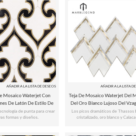
AÑADIR A LA LISTA DE DESEOS
AÑADIR A LA LISTA D
e Mosaico Waterjet Con
Teja De Mosaico Waterjet Del 
nes De Latón De Estilo De
Del Oro Blanco Lujoso Del Vza
ujo Para Cocina
La Pared
ecnología de punta para crear
Los picos dramáticos de Thassos 
as formas y diseños.
cristalizado, oro blanco y Calac
acentúan esta línea inspirada en A