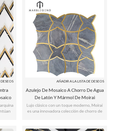
E DESEOS
AÑADIR A LA LISTA DE DESEOS
ntra
Azulejo De Mosaico A Chorro De Agua
osaico
De Latón Y Mármol De Moirai
Bardiglio De Lujo Clásico
Marquina
Lujo clásico con un toque moderno, Moirai
entúan
es una innovadora colección de chorro de
co
agua de piedra y metal.