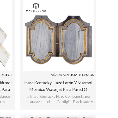
E DESEOS
AÑADIR A LA LISTA DE DESEOS
Mármol
Inara Kentucky Haze Latón Y Mármol
g Para
Mosaico Waterjet Para Pared O
Salpicadero
blanco
la Inara Kentucky Haze Compuesta por
atta
una audaz mezcla de Bardiglio, Black Jade y
rt Deco
Brass