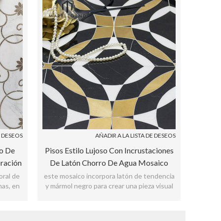
E DESEOS
AÑADIR A LA LISTA DE DESEOS
o De
Pisos Estilo Lujoso Con Incrustaciones
ración
De Latón Chorro De Agua Mosaico
ared
Azulejo
oral de
este mosaico incorpora latón de tendencia
nas, en
y mármol negro para crear una pieza visual
impresionante