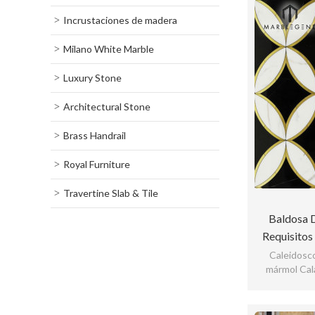
Incrustaciones de madera
Milano White Marble
Luxury Stone
Architectural Stone
Brass Handrail
Royal Furniture
Travertine Slab & Tile
Baldosa 
Requisitos
Waterjet
Caleidosc
mármol Cal
Mármo
detall