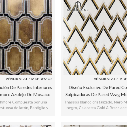
AÑADIR A LA LISTA DE DESEOS
AÑADIR A LA LISTA D
ión De Paredes Interiores
Diseño Exclusivo De Pared Co
thmore Azulejo De Mosaico
Salpicaduras De Pared Vzag M
ro De Agua De Latón Y
Waterjet Nero Y Latón
athmore Compuesta por una
Thassos blanco cristalizado, Nero 
stuosa de latón, Bardiglio y
negro, Calacatta Gold & Brass ac
Mármol
Jade negro
esta línea inspirada en Art De