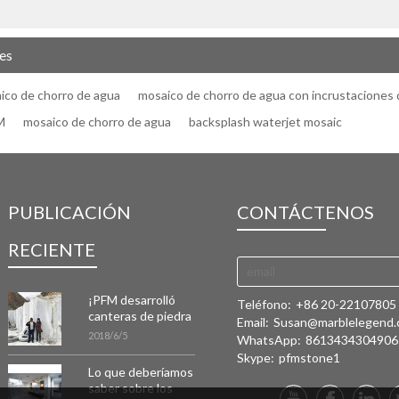
es
aico de chorro de agua
mosaico de chorro de agua con incrustaciones 
M
mosaico de chorro de agua
backsplash waterjet mosaic
PUBLICACIÓN
CONTÁCTENOS
RECIENTE
¡PFM desarrolló
Teléfono:
+86 20-22107805
canteras de piedra
Email:
Susan@marblelegend
caliza y mármol en
2018/6/5
WhatsApp:
8613434304906
Tayikistán!
Skype:
pfmstone1
Lo que deberíamos
saber sobre los