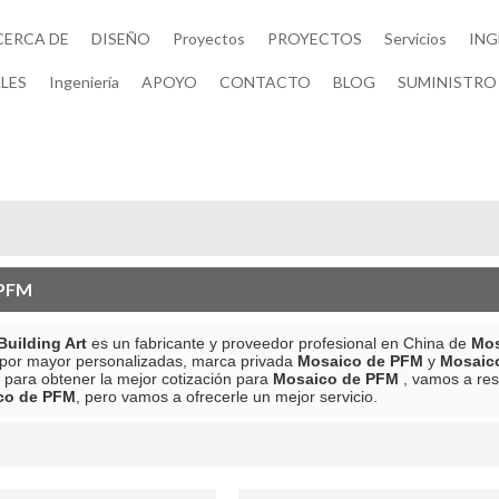
CERCA DE
DISEÑO
Proyectos
PROYECTOS
Servicios
ING
LES
Ingeniería
APOYO
CONTACTO
BLOG
SUMINISTRO 
 PFM
uilding Art
es un fabricante y proveedor profesional en China de
Mos
 por mayor personalizadas, marca privada
Mosaico de PFM
y
Mosaic
 para obtener la mejor cotización para
Mosaico de PFM
, vamos a res
co de PFM
, pero vamos a ofrecerle un mejor servicio.
lista