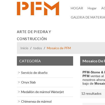
HOGAR
Hogar
A
GALERIA DE MATERIA
ARTE DE PIEDRA Y
CONSTRUCCIÓN
Inicio
/
todos
/
Mosaico de PFM
CATEGORÍA
Mosaico De
PFM-Stone & B
Servicio de diseño
PFM
ventas al
nosotros ahora
Onyx Slab
bajo de
Mosai
Medallón de mármol Waterjet
12 resultados
escaparate
Chimenea de mármol