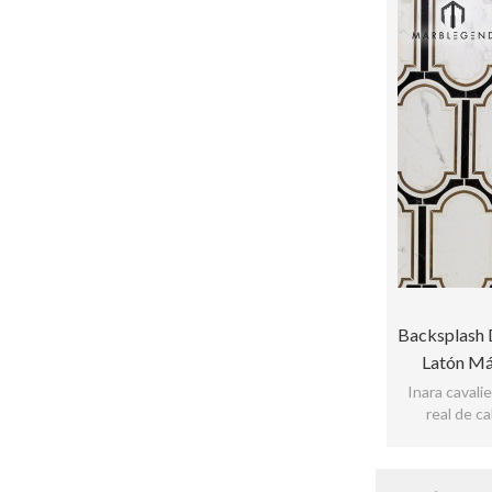
Backsplash D
Latón Má
Inara caval
real de ca