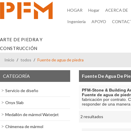
HOGAR
Hogar
ACERCA DE
Ingeniería
APOYO
CONTAC
ARTE DE PIEDRA Y
CONSTRUCCIÓN
Inicio
/
todos
/
Fuente de agua de piedra
CATEGORÍA
Fuente De Agua De Pi
PFM-Stone & Building Ar
Servicio de diseño
Fuente de agua de piedr
fabricación por contrato.
Onyx Slab
responder de una manera 
Medallón de mármol Waterjet
2 resultados
escaparate
Chimenea de mármol