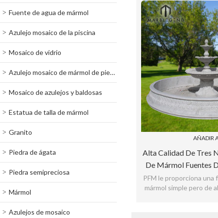
Fuente de agua de mármol
Azulejo mosaico de la piscina
Mosaico de vidrio
Azulejo mosaico de mármol de piedra
Mosaico de azulejos y baldosas
Estatua de talla de mármol
Granito
AÑADIR A
Piedra de ágata
Alta Calidad De Tres N
De Mármol Fuentes D
Piedra semipreciosa
Venta
PFM le proporciona una 
mármol simple pero de al
Mármol
precio
Azulejos de mosaico