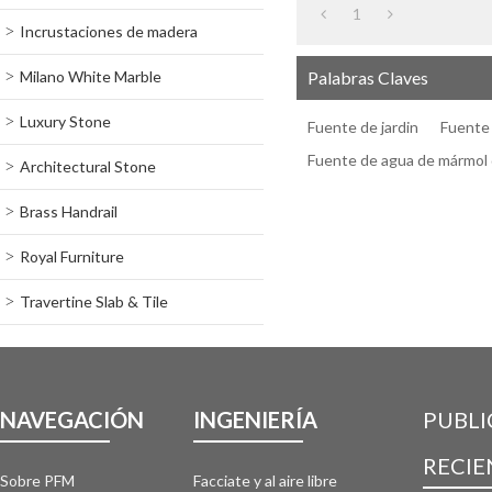
1
Incrustaciones de madera
Milano White Marble
Palabras Claves
Luxury Stone
Fuente de jardin
Fuente 
Fuente de agua de mármol 
Architectural Stone
Brass Handrail
Royal Furniture
Travertine Slab & Tile
NAVEGACIÓN
INGENIERÍA
PUBLI
RECIE
Sobre PFM
Facciate y al aire libre