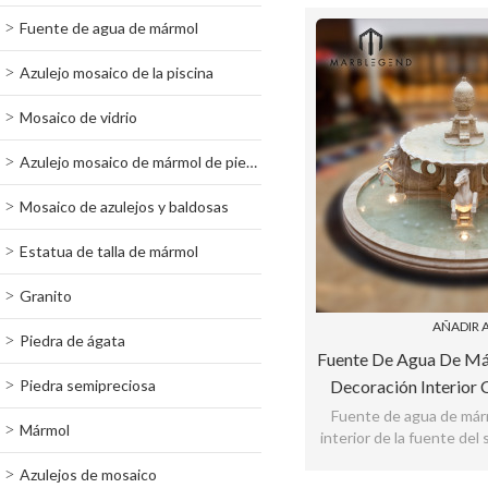
Fuente de agua de mármol
Azulejo mosaico de la piscina
Mosaico de vidrio
Azulejo mosaico de mármol de piedra
Mosaico de azulejos y baldosas
Estatua de talla de mármol
Granito
AÑADIR A
Piedra de ágata
Fuente De Agua De M
Piedra semipreciosa
Decoración Interior 
Caball
Fuente de agua de márm
Mármol
interior de la fuente del
de la fábrica con la esta
Azulejos de mosaico