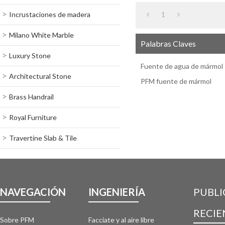
Incrustaciones de madera
1
Milano White Marble
Palabras Claves
Luxury Stone
Fuente de agua de mármol
Architectural Stone
PFM fuente de mármol
Brass Handrail
Royal Furniture
Travertine Slab & Tile
NAVEGACIÓN
INGENIERÍA
PUBLI
RECIE
Sobre PFM
Facciate y al aire libre