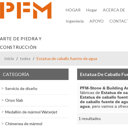
HOGAR
Hogar
ACERCA DE
Ingeniería
APOYO
CONTAC
ARTE DE PIEDRA Y
CONSTRUCCIÓN
Inicio
/
todos
/
Estatua de caballo fuente de agua
CATEGORÍA
Estatua De Caballo Fu
PFM-Stone & Building Ar
Servicio de diseño
fábricas de
Estatua de ca
Estatua de caballo fuen
Onyx Slab
de caballo fuente de ag
agua
, pero vamos a ofrece
Medallón de mármol Waterjet
1 resultados
escaparate
Chimenea de mármol