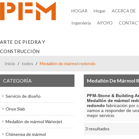
HOGAR
Hogar
ACERCA DE
Ingeniería
APOYO
CONTAC
ARTE DE PIEDRA Y
CONSTRUCCIÓN
Inicio
/
todos
/
Medallón de mármol redondo
CATEGORÍA
Medallón De Mármol 
PFM-Stone & Building Ar
Servicio de diseño
Medallón de mármol re
redondo
fabricación por 
Onyx Slab
vamos a responder de una
mejor servicio.
Medallón de mármol Waterjet
3 resultados
escaparate
Chimenea de mármol