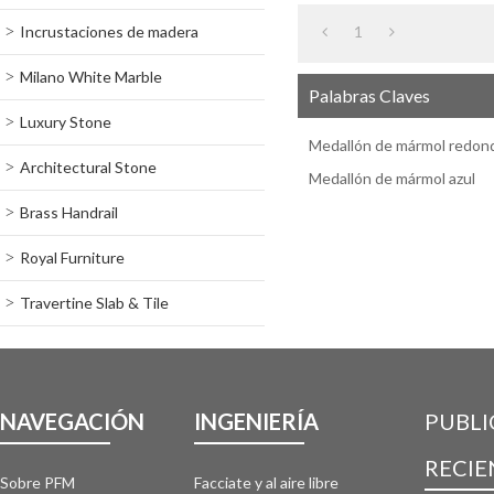
Incrustaciones de madera
1
Milano White Marble
Palabras Claves
Luxury Stone
Medallón de mármol redon
Architectural Stone
Medallón de mármol azul
Brass Handrail
Royal Furniture
Travertine Slab & Tile
NAVEGACIÓN
INGENIERÍA
PUBLI
RECIE
Sobre PFM
Facciate y al aire libre