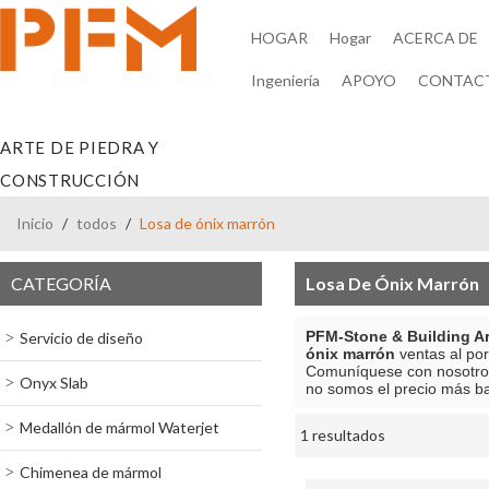
HOGAR
Hogar
ACERCA DE
Ingeniería
APOYO
CONTAC
ARTE DE PIEDRA Y
CONSTRUCCIÓN
Inicio
/
todos
/
Losa de ónix marrón
CATEGORÍA
Losa De Ónix Marrón
PFM-Stone & Building Ar
Servicio de diseño
ónix marrón
ventas al po
Comuníquese con nosotros
Onyx Slab
no somos el precio más b
Medallón de mármol Waterjet
1 resultados
escaparate
Chimenea de mármol