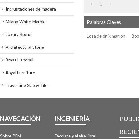
1
Incrustaciones de madera
Milano White Marble
Palabras Claves
Luxury Stone
Losa de ónix marrón
Boo
Architectural Stone
Brass Handrail
Royal Furniture
Travertine Slab & Tile
NAVEGACIÓN
INGENIERÍA
PUBLI
RECIE
Sobre PFM
Facciate y al aire libre