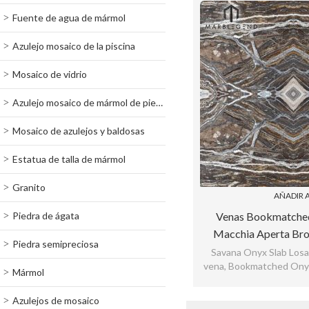
Fuente de agua de mármol
Azulejo mosaico de la piscina
Mosaico de vidrio
Azulejo mosaico de mármol de piedra
Mosaico de azulejos y baldosas
Estatua de talla de mármol
Granito
AÑADIR A
Piedra de ágata
Venas Bookmatche
Macchia Aperta Br
Piedra semipreciosa
Pared Dest
Savana Onyx Slab Losa 
vena, Bookmatched Onyx
Mármol
para revestimiento de 
Revesti
Azulejos de mosaico