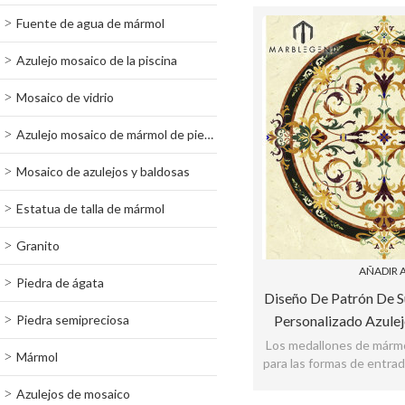
Fuente de agua de mármol
Azulejo mosaico de la piscina
Mosaico de vidrio
Azulejo mosaico de mármol de piedra
Mosaico de azulejos y baldosas
Estatua de talla de mármol
Granito
AÑADIR A
Piedra de ágata
Diseño De Patrón De 
Piedra semipreciosa
Personalizado Azule
Redondo De W
Los medallones de márm
Mármol
para las formas de entrad
acento muy elegante 
Azulejos de mosaico