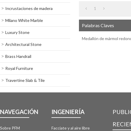
Incrustaciones de madera
1
Milano White Marble
Palabras Claves
Luxury Stone
Medallón de mármol redon
Architectural Stone
Brass Handrail
Royal Furniture
Travertine Slab & Tile
NAVEGACIÓN
INGENIERÍA
PUBLI
RECIE
Sobre PFM
Facciate y al aire libre