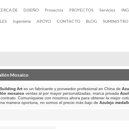
CERCA DE
DISEÑO
Proyectos
PROYECTOS
Servicios
ING
LES
Ingeniería
APOYO
CONTACTO
BLOG
SUMINISTRO 
allón Mosaico
uilding Art
es un fabricante y proveedor profesional en China de
Azu
llón mosaico
ventas al por mayor personalizadas, marca privada
Azul
r contrato. Comuníquese con nosotros ahora para obtener la mejor cot
una manera oportuna, no somos el precio más bajo de
Azulejo medal
lista