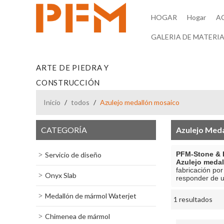
HOGAR
Hogar
A
GALERIA DE MATERIA
ARTE DE PIEDRA Y
CONSTRUCCIÓN
Inicio
/
todos
/
Azulejo medallón mosaico
CATEGORÍA
Azulejo Med
PFM-Stone & B
Servicio de diseño
Azulejo meda
fabricación po
Onyx Slab
responder de 
Medallón de mármol Waterjet
1 resultados
escaparate
Chimenea de mármol