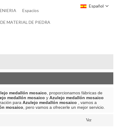
Español
ENIERIA
Espacios
DE MATERIAL DE PIEDRA
lejo medallón mosaico
, proporcionamos fábricas de
ejo medallón mosaico
y
Azulejo medallón mosaico
ización para
Azulejo medallón mosaico
, vamos a
lón mosaico
, pero vamos a ofrecerle un mejor servicio.
Ver