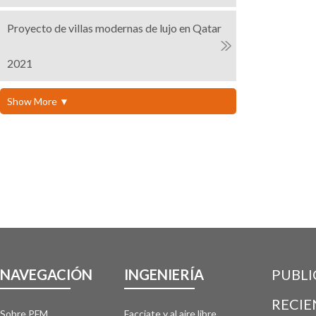
Proyecto de villas modernas de lujo en Qatar
2021
Show More ▼
NAVEGACIÓN
INGENIERÍA
PUBLI
RECIE
Sobre PFM
Facciate y al aire libre