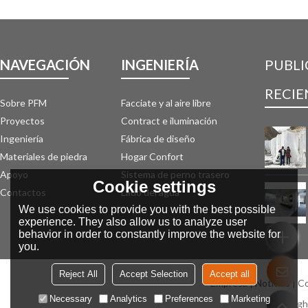
NAVEGACIÓN
INGENIERÍA
PUBLI
RECIE
Sobre PFM
Facciate y al aire libre
Proyectos
Contract e iluminación
Ingeniería
Fábrica de diseño
Materiales de piedra
Hogar Confort
Apoyo
Sistema de perno trasero
Cookie settings
Contactos
Lado del agua
We use cookies to provide you with the best possible
experience. They also allow us to analyze user
behavior in order to constantly improve the website for
you.
Reject All
Accept Selection
Accept all
Empresa
Noticias
Co
Necessary
Analytics
Preferences
Marketing
Copyrig