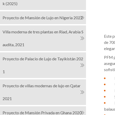
k (2025)
Proyecto de Mansión de Lujo en Nigeria 2022
Villa moderna de tres plantas en Riad, Arabia S
Este p
de 700
audita, 2021
elegan
PFM pr
Proyecto de Palacio de Lujo de Tayikistán 202
asegur
sofist
1
Proyecto de villas modernas de lujo en Qatar
2021
balau
Proyecto de Mansión Privada en Ghana 2020