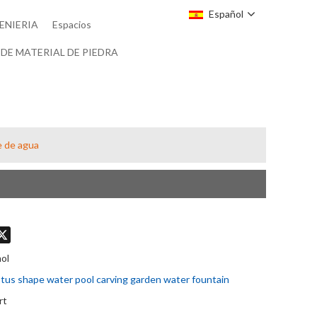
Español
ENIERIA
Espacios
DE MATERIAL DE PIEDRA
te de agua
don
hatsApp
X
ol
tus shape water pool carving garden water fountain
rt