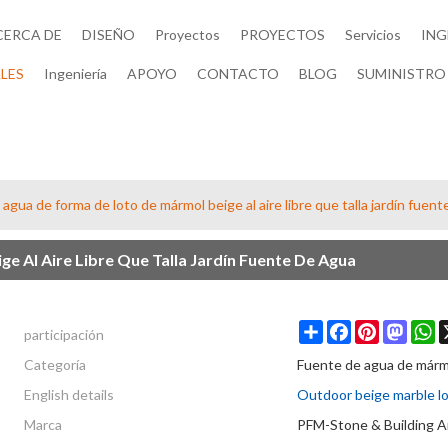
CERCA DE
DISEÑO
Proyectos
PROYECTOS
Servicios
ING
LES
Ingeniería
APOYO
CONTACTO
BLOG
SUMINISTRO 
 agua de forma de loto de mármol beige al aire libre que talla jardín fuen
e Al Aire Libre Que Talla Jardín Fuente De Agua
participación
Share
Facebook
Pinterest
Masto
W
Categoría
Fuente de agua de márm
English details
Outdoor beige marble lo
Marca
PFM-Stone & Building A