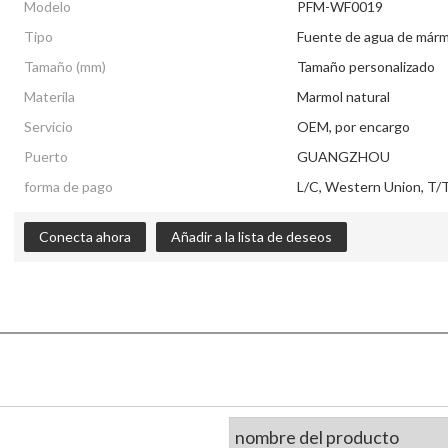
Modelo
PFM-WF0019
Tipo
Fuente de agua de márm
Tamaño (mm)
Tamaño personalizado
Materila
Marmol natural
Servicio
OEM, por encargo
Puerto
GUANGZHOU
forma de pago
L/C, Western Union, T/T
Conecta ahora
Añadir a la lista de deseos
nombre del producto