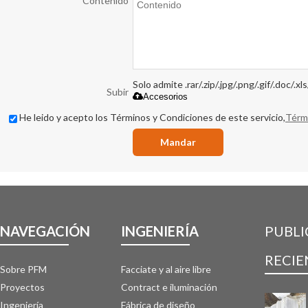
*
Contenido
Solo admite .rar/.zip/.jpg/.png/.gif/.doc/.x
Subir
Accesorios
He leido y acepto los Términos y Condiciones de este servicio,
Térm
Mandar
NAVEGACIÓN
INGENIERÍA
PUBLI
RECIE
Sobre PFM
Facciate y al aire libre
Proyectos
Contract e iluminación
Ingeniería
Fábrica de diseño