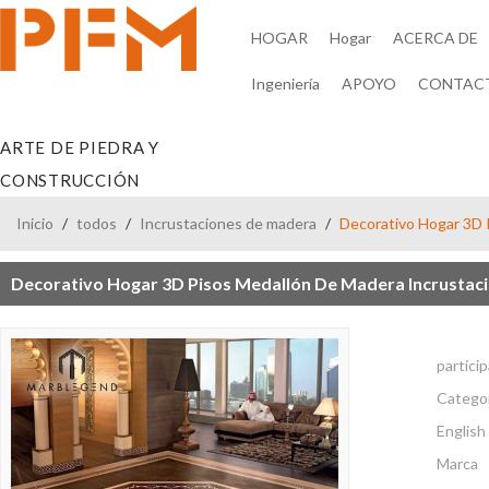
HOGAR
Hogar
ACERCA DE
Ingeniería
APOYO
CONTAC
ARTE DE PIEDRA Y
CONSTRUCCIÓN
Inicio
/
todos
/
Incrustaciones de madera
/
Decorativo Hogar 3D 
Decorativo Hogar 3D Pisos Medallón De Madera Incrustaci
partici
Catego
English 
Marca