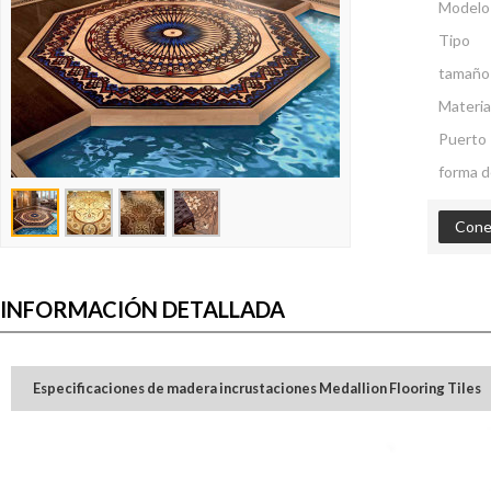
Modelo
Tipo
tamaño
Materia
Puerto
forma d
Cone
INFORMACIÓN DETALLADA
Especificaciones de madera incrustaciones Medallion Flooring Tiles