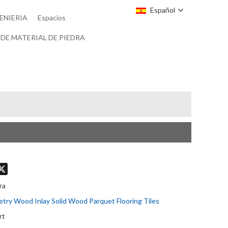
Español
ENIERIA
Espacios
DE MATERIAL DE PIEDRA
don
hatsApp
X
ra
ry Wood Inlay Solid Wood Parquet Flooring Tiles
rt