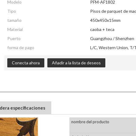
Modelo
PFM-AF1802
Tipo
Pisos de parquet de ma
tamaño
450x450x15mm
Material
caoba + teca
Puerto
Guangzhou / Shenzhen
forma de pago
L/C, Western Union, T/T
Conecta ahora
Añadir a la lista de deseos
adera especificaciones
nombre del producto