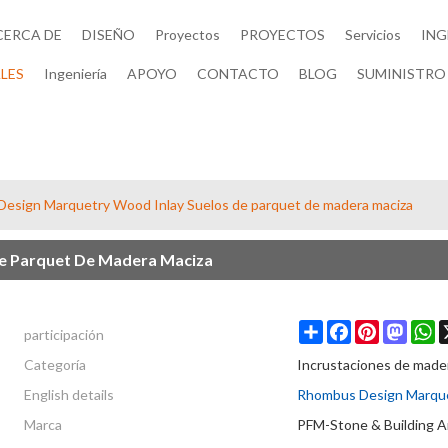
CERCA DE
DISEÑO
Proyectos
PROYECTOS
Servicios
ING
LES
Ingeniería
APOYO
CONTACTO
BLOG
SUMINISTRO 
esign Marquetry Wood Inlay Suelos de parquet de madera maciza
e Parquet De Madera Maciza
participación
Share
Facebook
Pinterest
Masto
W
Categoría
Incrustaciones de made
English details
Rhombus Design Marquet
Marca
PFM-Stone & Building A