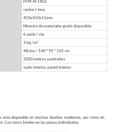
PFM-AF1802
caoba + teca
450x450x15mm
Muestra de materiales gratis disponible
6 unids / ctn
3 kg / m²
48ctns / 140 * 95 * 105 cm
2000 metros cuadrados
suelo interior, pared interior
ors está disponible en muchos diseños modernos, así como en
. Con micro biseles en las piezas individuales.