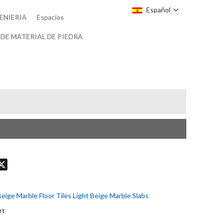
Español
ENIERIA
Espacios
DE MATERIAL DE PIEDRA
don
hatsApp
X
eige Marble Floor Tiles Light Beige Marble Slabs
rt