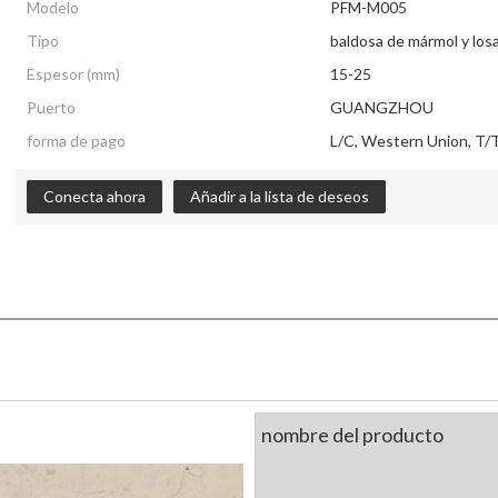
Modelo
PFM-M005
Tipo
baldosa de mármol y los
Espesor (mm)
15-25
Puerto
GUANGZHOU
forma de pago
L/C, Western Union, T/T
Conecta ahora
Añadir a la lista de deseos
nombre del producto