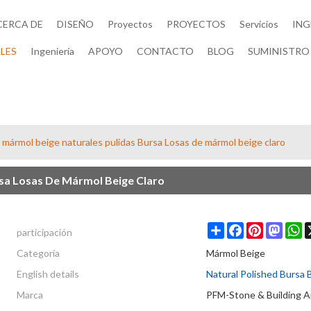
CERCA DE
DISEÑO
Proyectos
PROYECTOS
Servicios
ING
LES
Ingeniería
APOYO
CONTACTO
BLOG
SUMINISTRO 
 mármol beige naturales pulidas Bursa Losas de mármol beige claro
sa Losas De Mármol Beige Claro
participación
Share
Facebook
Pinterest
Masto
W
Categoría
Mármol Beige
English details
Natural Polished Bursa B
Marca
PFM-Stone & Building A