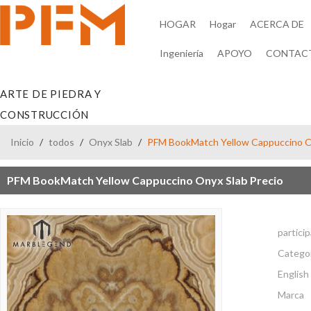
HOGAR
Hogar
ACERCA DE
Ingeniería
APOYO
CONTAC
ARTE DE PIEDRA Y
CONSTRUCCIÓN
Inicio
/
todos
/
Onyx Slab
/
PFM BookMatch Yellow Cappuccino On
PFM BookMatch Yellow Cappuccino Onyx Slab Precio
partici
Catego
English 
Marca