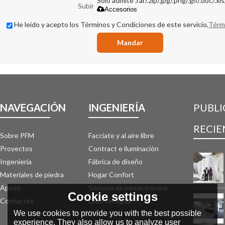
Solo admite .rar/.zip/.jpg/.png/.gif/.doc/.x
Subir
Accesorios
He leido y acepto los Términos y Condiciones de este servicio,
Térm
Mandar
NAVEGACIÓN
INGENIERÍA
PUBLI
RECIE
Sobre PFM
Facciate y al aire libre
Proyectos
Contract e iluminación
Ingeniería
Fábrica de diseño
Materiales de piedra
Hogar Confort
Apoyo
Sistema de perno trasero
Cookie settings
Contactos
Lado del agua
We use cookies to provide you with the best possible
experience. They also allow us to analyze user