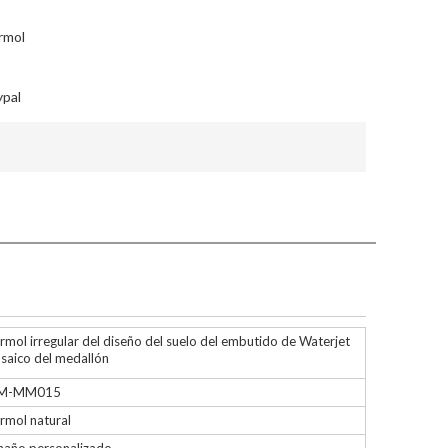
rmol
ypal
mol irregular del diseño del suelo del embutido de Waterjet
saico del medallón
M-MM015
rmol natural