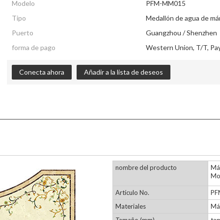
Modelo
PFM-MM015
Tipo
Medallón de agua de má
Puerto
Guangzhou / Shenzhen
forma de pago
Western Union, T/T, Pa
Conecta ahora
Añadir a la lista de deseos
nombre del producto
Már
Mo
Artículo No.
PF
Materiales
Má