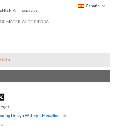
Español
ENIERIA
Espacios
DE MATERIAL DE PIEDRA
dallón
don
hatsApp
X
erjet
looring Design Waterjet Medallion Tile
rt