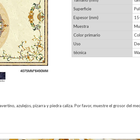
Tamaño (mm)
ta
Superficie
Pul
Espesor (mm)
15
Muestra
Mue
Color primario
Col
Uso
Dec
técnica
Wa
rtino, azulejos, pizarra y piedra caliza. Por favor, muestre el grosor del med