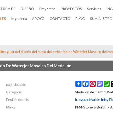
CERCA DE
DISEÑO
Proyectos
PROYECTOS
Servicios
ING
LES
Ingeniería
APOYO
CONTACTO
BLOG
SUMINISTRO 
 irregular del diseño del suelo del embutido de Waterjet Mosaico del me
tido De Waterjet Mosaico Del Medallón
participación
Share
Facebook
Pinterest
Masto
W
Categoría
Medallón de mármol Wat
English details
Irregular Marble Inlay F
Marca
PFM-Stone & Building A