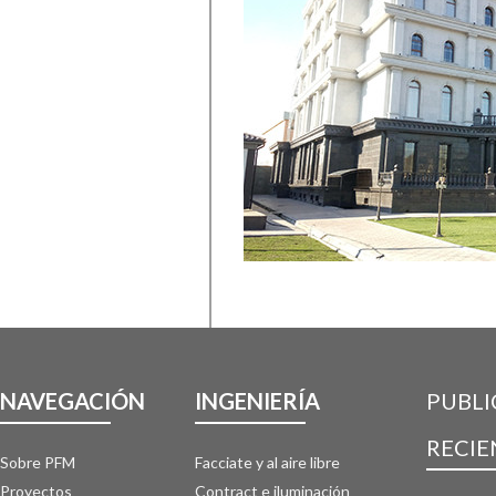
NAVEGACIÓN
INGENIERÍA
PUBLI
RECIE
Sobre PFM
Facciate y al aire libre
Proyectos
Contract e iluminación